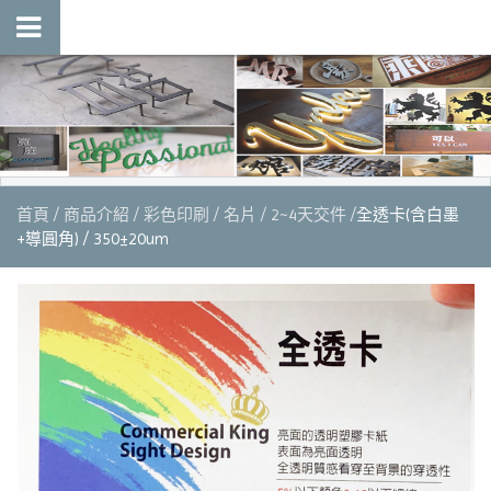
首頁
商品介紹
彩色印刷
名片
2~4天交件
全透卡(含白墨
+導圓角) / 350±20um