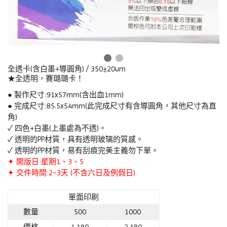
全透卡(含白墨+導圓角) / 350±20um
★全透明，賽璐璐卡！
● 製作尺寸:91x57mm(含出血1mm)
● 完成尺寸:85.5x54mm(此完成尺寸有含導圓角，其他尺寸為直
角)
✓ 四色+白墨(上墨處為不透)。
✓ 透明的PP材質，具有透明玻璃的質感。
✓ 透明的PP材質，易有刮痕完美主義勿下單。
✦ 開版日:星期1、3、5
✦ 交件時間:2~3天 (不含六日及例假日)
單面印刷
數量
500
1000