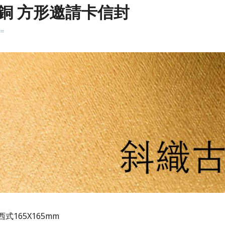
銅 方形邀請卡信封
k=
式165X165mm