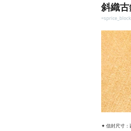
斜織古
=sprice_bloc
✦ 信封尺寸：西