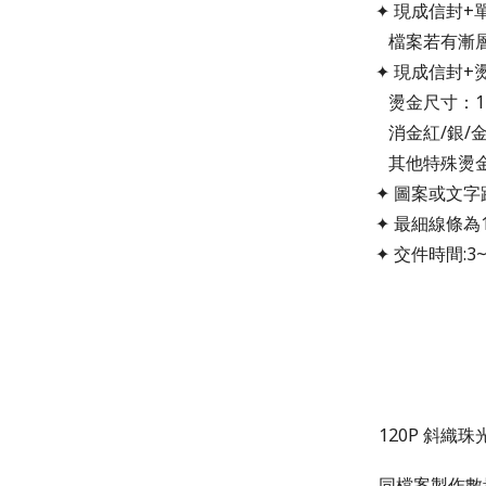
✦ 現成信封
檔案若有漸層
✦ 現成信封
+
燙金尺寸：1
消金紅/銀/金
其他特殊燙金價
✦ 圖案或文字
✦ 最細線條
✦ 交件時間:3
120P 斜織
同檔案製作數