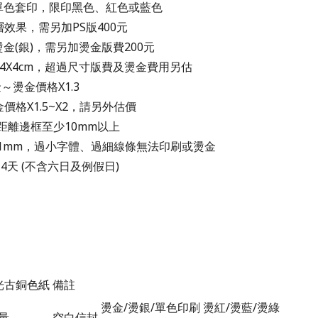
+單色套印，限印黑色、紅色或藍色
效果，需另加PS版400元
燙金(銀)，需另加燙金版費200元
4X4cm，超過尺寸版費及燙金費用另估
～燙金價格X1.3
格X1.5~X2，請另外估價
距離邊框至少10mm以上
為1mm，過小字體、過細線條無法印刷或燙金
~4天 (不含六日及例假日)
珠光古銅色紙
備註
燙金/燙銀/單色印刷
燙紅/燙藍/燙綠
量
空白信封