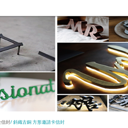
金信封
斜織古銅 方形邀請卡信封