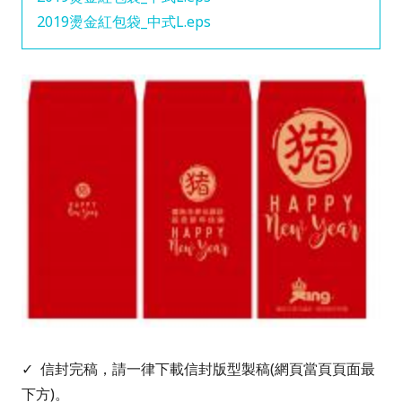
2019燙金紅包袋_中式L.eps
✓ 信封完稿，請一律下載信封版型製稿(
網頁
當頁頁面最
下方)。