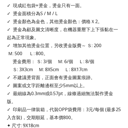
✓
現成紅包袋+燙金，燙金只有一面。
✓
燙金面積分為S / M / L
✓
燙金顏色為金色，其他燙金顏色：價格Ｘ2。
✓
燙金為顧及圖文清晰度，在機器重壓下上下張黏在一
起為正常現象。
✓
增加其他燙金位置，另收燙金版費～ Ｓ
:
200
Ｍ
:
500 Ｌ: 800。
燙金費用：
Ｓ
:
3
/個
Ｍ
:
6
/個
Ｌ: 8/個
Ｓ
: 3X3cm
Ｍ
: 8X5cm
Ｌ: 8X17cm
✓
不建議燙背面，正面會有燙金圖案痕跡。
✓
圖案或文字距離邊框至少5mm以上。
✓
最細線為0.3mm或0.57pt，線條過細無法製作燙金
版。
✓ 印刷品一律裝箱，代裝OPP袋費用：3元/每個 (最多25
入含裝)，交期順延，基本價800。
✦ 尺寸: 9X18cm