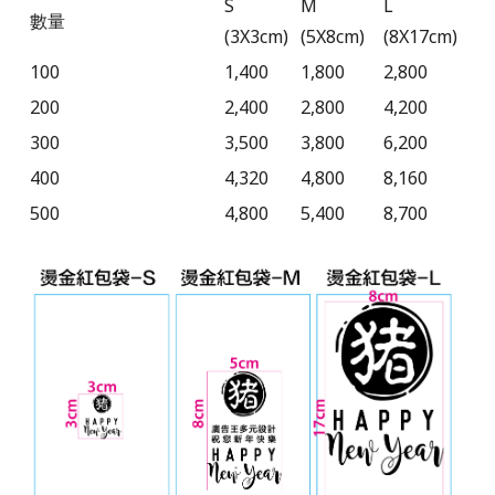
S
M
L
數量
(3X3cm)
(5X8cm)
(8X17cm)
100
1,400
1,800
2,800
200
2,400
2,800
4,200
300
3,500
3,800
6,200
400
4,320
4,800
8,160
500
4,800
5,400
8,700