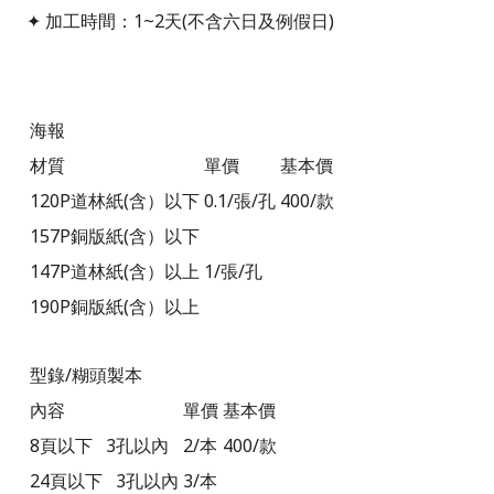
✦ 加工時間：1~2天(不含六日及例假日)
海報
材質
單價
基本價
120P道林紙(含）以下
0.1/張/孔
400/款
157P銅版紙
(含）以下
147P道林紙
(含）以上
1/張
/孔
190P銅版紙
(含）以上
型錄/糊頭製本
內容
單價
基本價
8頁以下 3孔以內
2/本
400/款
24頁以下 3孔以內
3/
本