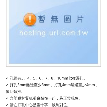
✓ 孔徑有3、4、5、6、7、8、10mm七種圓孔。
✓ 打孔3mm離邊至少3mm。打孔4mm離邊至少4mm，
依此類推。
✓ 含塑膠材質紙張會黏在一起，為正常現象。
✓ 請在打孔中心點畫十字，以利對位。