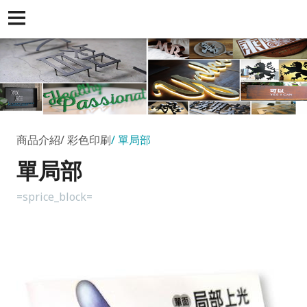
商品介紹
彩色印刷
單局部
單局部
=sprice_block=