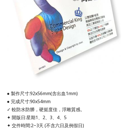
● 製作尺寸:92x56mm(含出血1mm)
● 完成尺寸:90x54mm
✓ 較防水防髒，硬挺度佳，浮雕質感。
✦ 開版日:星期1、2、3、4、5
✦ 交件時間:2~3天 (不含六日及例假日)