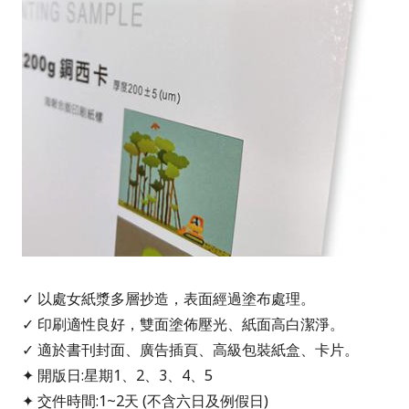
✓ 以處女紙漿多層抄造，表面經過塗布處理。
✓ 印刷適性良好，雙面塗佈壓光、紙面高白潔淨。
✓ 適於書刊封面、廣告插頁、高級包裝紙盒、卡片。
✦ 開版日:星期1、2、3、4、5
✦ 交件時間:1~2天 (不含六日及例假日)