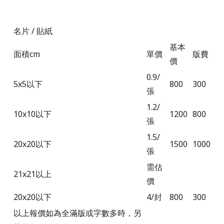
名片 / 貼紙
基本
面積cm
單價
版費
價
0.9/
5x5以下
800
300
張
1.2/
10x10以下
1200
800
張
1.5/
20x20以下
1500
1000
張
需估
21x21以上
價
20x20以下
4/封
800
300
以上報價如為全滿版或字數多時，另