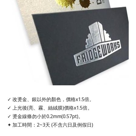
✓ 改燙金、銀以外的顏色，價格x1.5倍。
✓ 上光後(亮、霧、絲絨膜)價格x1.5倍。
✓ 燙金線條勿小於0.2mm(0.57pt)。
✦ 加工時間：2~3天 (不含六日及例假日)