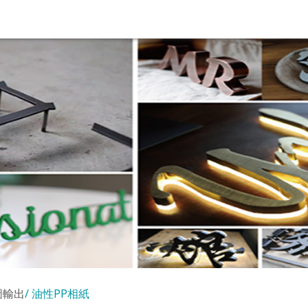
圖輸出
油性PP相紙