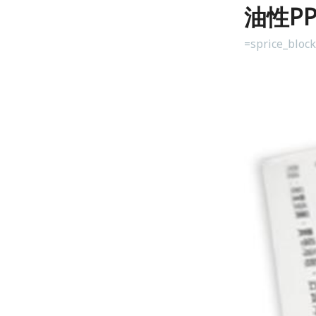
油性P
=sprice_bloc