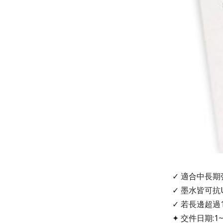
✓ 適合中長
✓ 墨水皆可抗
✓ 若長邊超過
✦ 交件日期:1