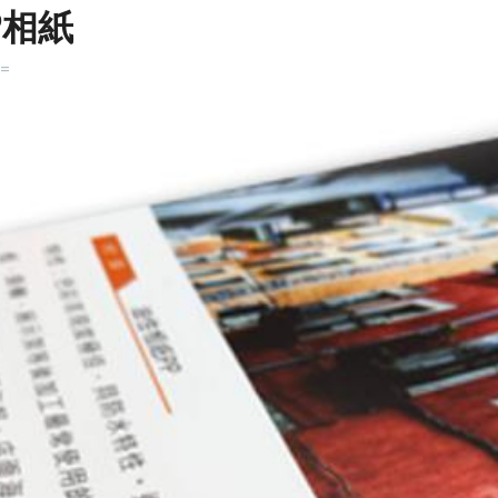
P相紙
k=