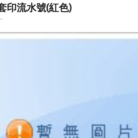
 套印流水號(紅色)
k=