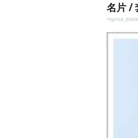
名片 /
=sprice_bloc