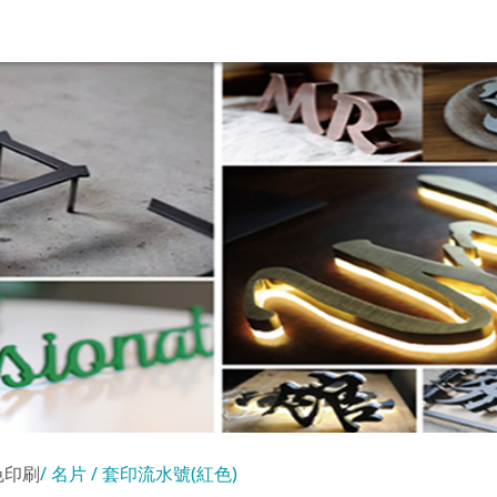
色印刷
名片 / 套印流水號(紅色)