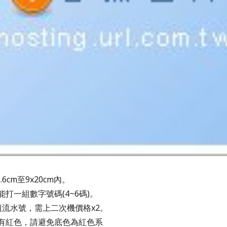
5.6cm至9x20cm內。
能打一組數字號碼(4~6碼)。
組流水號，需上二次機價格x2。
只有紅色，請避免底色為紅色系