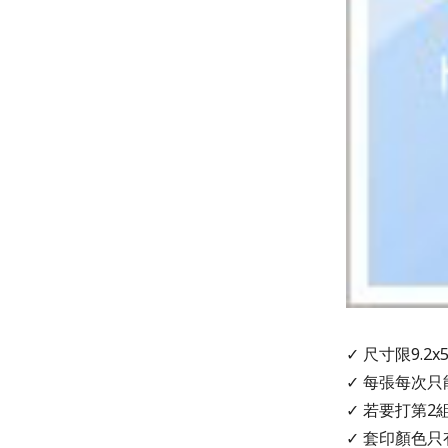
✓ 尺寸限9.2x
✓ 每張每次只
✓ 若要打第2
✓ 套印顏色