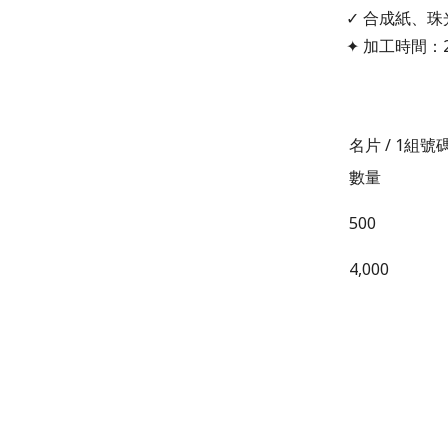
✓ 合成紙、
✦ 加工時間：
名片 /
1組號
數量
500
4,000