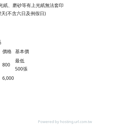
珠光紙、磨砂等有上光紙無法套印
2天(不含六日及例假日)
碼
價格
基本價
最低
800
500張
6,000
Powered by hosting.url.com.tw