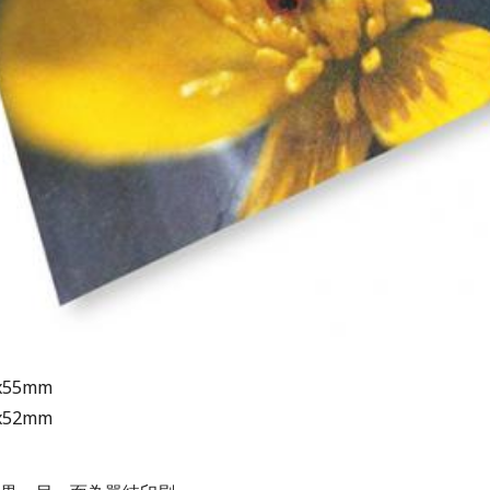
x55mm
x52mm