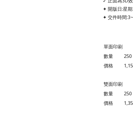
✓ 正面為3
✦ 開版日:星期
✦ 交件時間:3
單面印刷
數量
250
價格
1,1
雙面印刷
數量
250
價格
1,3