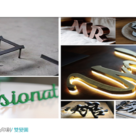
色印刷
雙變圖