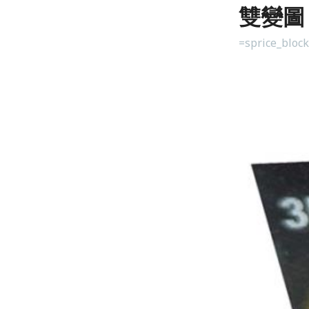
雙變圖
=sprice_bloc