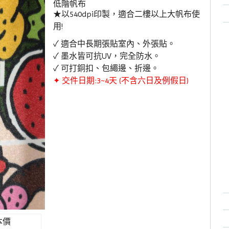
低階帆布
★以540dpi印製，適合二樓以上大帆布使
用!
✓ 適合中長期張貼室內、外張貼。
✓ 墨水皆可抗UV，完全防水。
✓ 可打銅扣、包繩邊、折邊
。
✦ 交件日期:3~4天 (不含六日及例假日)
本價