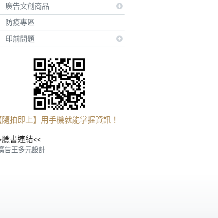
廣告文創商品
防疫專區
印前問題
【隨拍即上】用手機就能掌握資訊！
>臉書連結<<
廣告王多元設計