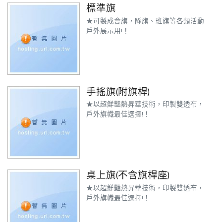
標準旗
★可製成會旗，隊旗、班旗等各類活動
戶外展示用!！
手搖旗(附旗桿)
★以超鮮豔熱昇華技術，印製雙透布，
戶外旗幟最佳選擇!！
桌上旗(不含旗桿座)
★以超鮮豔熱昇華技術，印製雙透布，
戶外旗幟最佳選擇!！