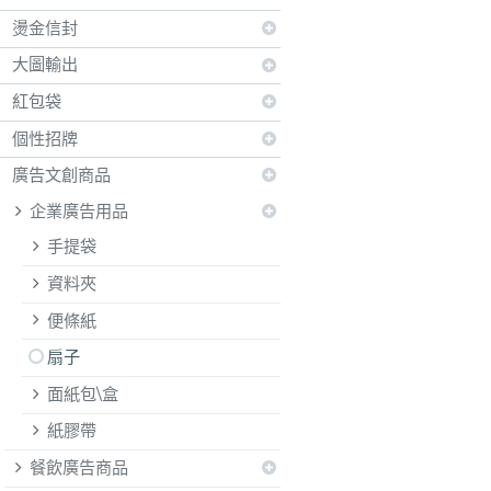
燙金信封
大圖輸出
紅包袋
個性招牌
廣告文創商品
企業廣告用品
手提袋
資料夾
便條紙
扇子
面紙包\盒
紙膠帶
餐飲廣告商品