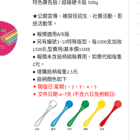
特色廣告扇 / 超級硬卡扇 500g
★公關宣傳、補習班招生、社團活動、影
迷活動等。
● 報價適用A/B版
● 另有編號1~10特殊版型，每1000支加收
1500扎型費用(基本價1500)
● 報價未含扇柄組裝費用，如需代組每隻
2元。
● 增購扇柄每隻2.5元
● 扇柄顏色如下
✦ 開版日:星期1、2、3、4、5
✦ 交件日期:4~7天 (不含六日及例假日)