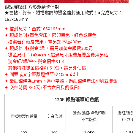
銀點璀璨紅 方形邀請卡信封
★喜帖、賀卡、婚禮邀請的燙金信封通用款式！●完成尺寸：
165x165mm
✦ 信封尺寸：西式165X165mm
✦ 現成信封+單色套印，限印黑色、紅色或藍色
檔案若有漸層效果，需另加PS版400元
✦ 現成信封
+
燙金(銀)，需另加燙金版費300元
燙金尺寸：14X4cm，超過尺寸版費及燙金費用另估
消金紅/銀/金～燙金價格X1.3
其他特殊燙金價格X1.5~X2，請另外估價
✦ 圖案或文字距離邊框至少10mm以上
✦ 最細線條為1mm，過小字體、過細線條無法印刷或燙金
✦ 交件時間:3~4天 (不含六日及例假日)
120P 銀點璀璨紅色紙
燙金/燙銀/單色印刷
燙紅/燙
同檔案製作數量
空白信封
(不含版費)
(不含
1,050
1,3
100
700