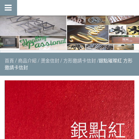
首頁
商品介紹
燙金信封
方形邀請卡信封
銀點璀璨紅 方形
邀請卡信封