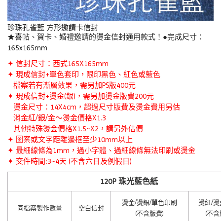
珍珠孔雀藍 方形邀請卡信封
★喜帖、賀卡、婚禮邀請的燙金信封通用款式！●完成尺寸：
165x165mm
✦ 信封尺寸：西式165X165mm
✦ 現成信封+單色套印，限印黑色、紅色或藍色
檔案若有漸層效果，需另加PS版400元
✦ 現成信封
+
燙金(銀)，需另加燙金版費200元
燙金尺寸：14X4cm，超過尺寸版費及燙金費用另估
消金紅/銀/金～燙金價格X1.3
其他特殊燙金價格X1.5~X2，請另外估價
✦ 圖案或文字距離邊框至少10mm以上
✦ 最細線條為1mm，過小字體、過細線條無法印刷或燙金
✦ 交件時間:3~4天 (不含六日及例假日)
120P 珠光藍色紙
燙金/燙銀/單色印刷
燙紅/燙
同檔案製作數量
空白信封
(不含版費)
(不含