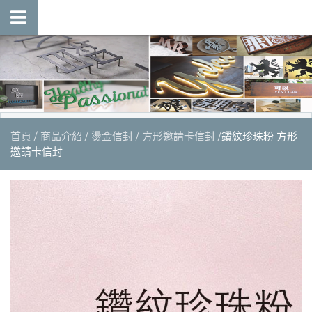
首頁
商品介紹
燙金信封
方形邀請卡信封
鑽紋珍珠粉 方形
邀請卡信封