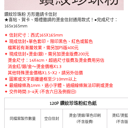
鑽紋珍珠粉 方形邀請卡信封
★喜帖、賀卡、婚禮邀請的燙金信封通用款式！●完成尺寸：
165x165mm
✦ 信封尺寸：西式165X165mm
✦ 現成信封+單色套印，限印黑色、紅色或藍色
檔案若有漸層效果，需另加PS版400元
✦ 現成信封
+
燙金(銀)，需另加燙金版費200元
燙金尺寸：14X4cm，超過尺寸版費及燙金費用另估
消金紅/銀/金～燙金價格X1.3
其他特殊燙金價格X1.5~X2，請另外估價
✦ 圖案或文字距離邊框至少10mm以上
✦ 最細線條為1mm，過小字體、過細線條無法印刷或燙金
✦ 交件時間:3~4天 (不含六日及例假日)
120P 鑽紋珍珠粉紅色紙
燙金/燙銀/單色印刷
燙紅/燙藍
同檔案製作數量
空白信封
(不含版費)
(不含版