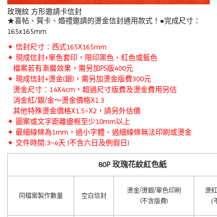
玫瑰紋 方形邀請卡信封
★喜帖、賀卡、婚禮邀請的燙金信封通用款式！●完成尺寸：
165x165mm
✦ 信封尺寸：西式165X165mm
✦ 現成信封+單色套印，限印黑色、紅色或藍色
檔案若有漸層效果，需另加PS版400元
✦ 現成信封
+
燙金(銀)，需另加燙金版費300元
燙金尺寸：14X4cm，超過尺寸版費及燙金費用另估
消金紅/銀/金～燙金價格X1.3
其他特殊燙金價格X1.5~X2，請另外估價
✦ 圖案或文字距離邊框至少10mm以上
✦ 最細線條為1mm，過小字體、過細線條無法印刷或燙金
✦ 交件時間:3~4天 (不含六日及例假日)
80P 玫瑰花紋紅色紙
燙金/燙銀/單色印刷
燙紅
同檔案製作數量
空白信封
(不含版費)
(