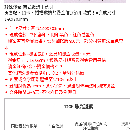
珍珠淺紫 西式邀請卡信封
★喜帖、賀卡、婚禮邀請的燙金信封通用款式！●完成尺寸：
140x203mm
✦ 信封尺寸：西式140X203mm
✦ 現成信封+單色套印，限印黑色、紅色或藍色
檔案若有漸層效果，需另加PS版400元，部分材質無法單色套
印
✦ 現成信封
+
燙金(銀)，需另加燙金版費300元
燙金尺寸：14X4cm，超過尺寸版費及燙金費用另估
消金紅/銀/金～燙金價格X1.3
其他特殊燙金價格X1.5~X2，請另外估價
✦ 圖案或文字距離邊框至少10mm以上
✦ 最細線條為1mm，過小字體、過細線條無法印刷或燙金
✦ 交件時間:3~4天 (不含六日及例假日)
120P 珠光淺紫
燙金/燙銀/單色印刷
燙紅
同檔案製作數量
空白信封
(不含版費)
(