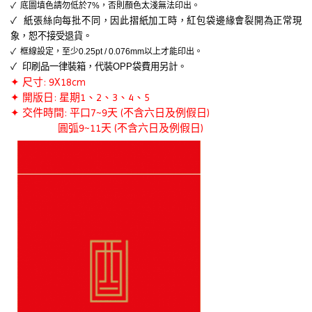
✓ 底圖填色請勿低於7%，否則顏色太淺無法印出。
✓ 紙張絲向每批不同，因此摺紙加工時，紅包袋邊緣會裂開為正常現
象，恕不接受退貨。
✓ 框線設定，至少0.25pt / 0.076mm以上才能印出。
✓ 印刷品一律裝箱，代裝OPP袋費用另計。
✦ 尺寸: 9X18cm
✦ 開版日: 星期1、2、3、4、5
✦ 交件時間: 平口7~9天 (不含六日及例假日)
圓弧9~11
天 (不含六日及例假日)