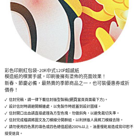
彩色印刷紅包袋-20K中式120P超感紙
模造紙的樸實手感，印刷後擁有塗佈的亮面效果！
新春、節慶必備，最熱賣的季節商品之一，也可裝優惠券或折
價券！
網頁
✓ 信封完稿，請一律下載信封版型製稿(
當頁頁面最下方)。
✓ 設計信封時請避開糊邊處，以免製作時遮蓋到設計圖樣。
✓ 信封開口出血請直接處理為方型色塊，勿做斜角，以避免裁切失準。
✓ 信封完成檔請將圖文及刀模線分開群組，以利拼版人員將刀模線去除。
✓ 請勿使用四色黑的填色或四色總值超過200%以上，油墨慢乾易造成背印恕不
接受退貨。