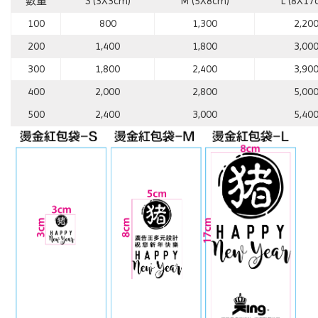
數量
S (3X3cm)
M (5X8cm)
L (8X17
100
800
1,300
2,20
200
1,400
1,800
3,00
300
1,800
2,400
3,90
400
2,000
2,800
5,00
500
2,400
3,000
5,40