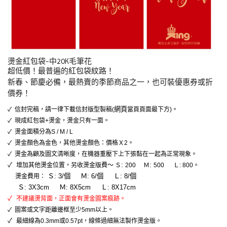
燙金紅包袋-中20K毛筆花
超低價！最普遍的紅包袋紋路！
新春、節慶必備，最熱賣的季節商品之一，也可裝優惠券或折
價券！
網頁
✓ 信封完稿，請一律下載信封版型製稿(
當頁頁面最下方)。
✓
現成紅包袋+燙金，燙金只有一面。
✓
燙金面積分為S / M / L
✓
燙金顏色為金色，其他燙金顏色：價格Ｘ2。
✓
燙金為顧及圖文清晰度，在機器重壓下上下張黏在一起為正常現象。
✓
:
:
增加其他燙金位置，另收燙金版費～ Ｓ
200 Ｍ
500 Ｌ: 800。
Ｓ
:
3
/個
Ｍ
:
6
/個
Ｌ: 8/個
燙金費用：
Ｓ
: 3X3cm
Ｍ
: 8X5cm
Ｌ: 8X17cm
✓
不建議燙背面，正面會有燙金圖案痕跡。
✓
圖案或文字距離邊框至少5mm以上。
✓
最細線為0.3mm或0.57pt，線條過細無法製作燙金版。