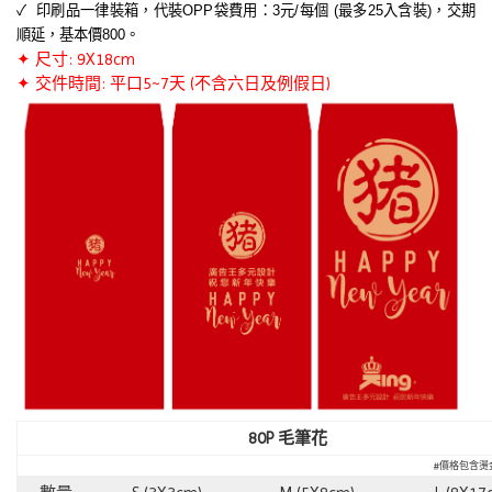
✓ 印刷品一律裝箱，代裝OPP袋費用：3元/每個 (最多25入含裝)，交期
順延，基本價800。
✦ 尺寸: 9X18cm
✦ 交件時間: 平口5~7天 (不含六日及例假日)
80P 毛筆花
#價格包含燙