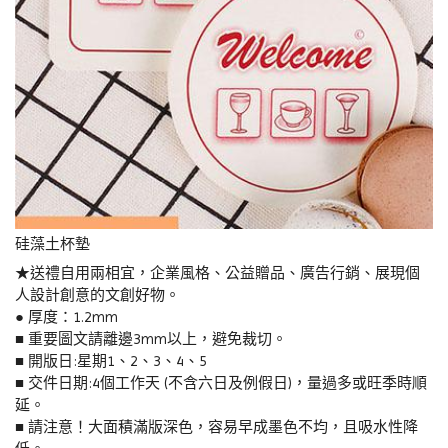
硅藻土杯墊
★送禮自用兩相宜，企業風格、公益贈品、廣告行銷、展現個
人設計創意的文創好物。
● 厚度：1.2mm
■ 重要圖文請離邊3mm以上，避免裁切。
■ 開版日:星期1、2、3、4、5
■ 交件日期:4個工作天 (不含六日及例假日)，量過多或旺季時順
延。
■ 請注意！大面積滿版深色，容易早成墨色不均，且吸水性降