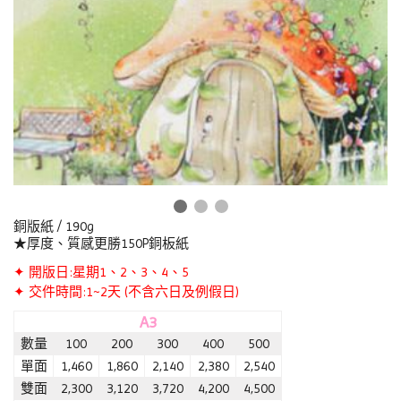
銅版紙 / 190g
★厚度、質感更勝150P銅板紙
✦ 開版日:星期1、2、3、4、5
✦ 交件時間:1~2天 (不含六日及例假日)
A3
數量
100
200
300
400
500
單面
1,460
1,860
2,140
2,380
2,540
雙面
2,300
3,120
3,720
4,200
4,500