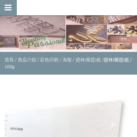
首頁
商品介紹
彩色印刷
海報
道林(模造)紙
道林(模造)紙 /
100g