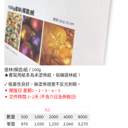
道林(模造)紙 / 100g
★書寫用紙多為未塗佈紙，俗稱道林紙！
✓ 吸墨性良好，無塗佈視覺不反光刺眼。
✦ 開版日:星期1、2、3、4、5
✦ 交件時間:1~2天 (不含六日及例假日)
A5
數量
500
1000
2000
4000
8000
單面
970
1,030
1,250
2,040
3,270