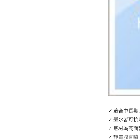
✓ 適合中長
✓ 墨水皆可抗
✓
底材為亮面
✓ 靜電
膜直噴