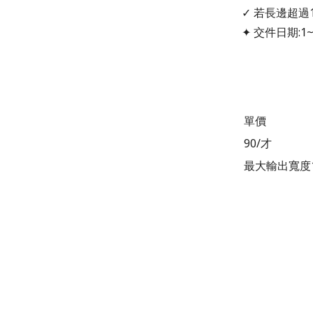
✓ 若長邊超過
✦ 交件日期:1
單價
90/才
最大輸出寬度1