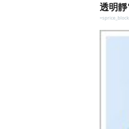
透明靜
=sprice_bloc