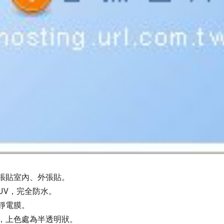
期張貼室內、外張貼。
UV，完全防水。
靜電膜
。
，上色處為半透明狀。