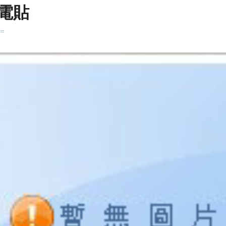
電貼
k=