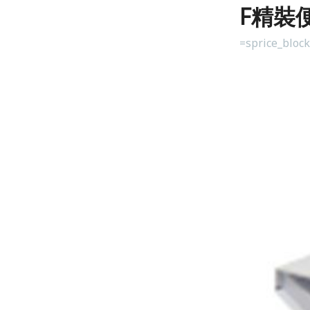
F精裝便
=sprice_bloc