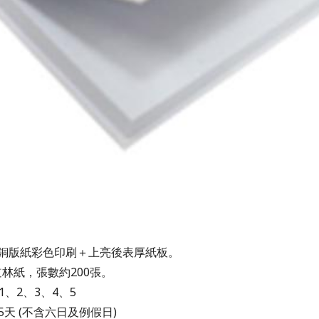
0g銅版紙彩色印刷＋上亮後表厚紙板。
g道林紙，張數約200張。
1、2、3、4、5
-5天 (不含六日及例假日)