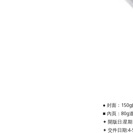
● 封面：15
■ 內頁：80
✦ 開版日:星期
✦ 交件日期:4