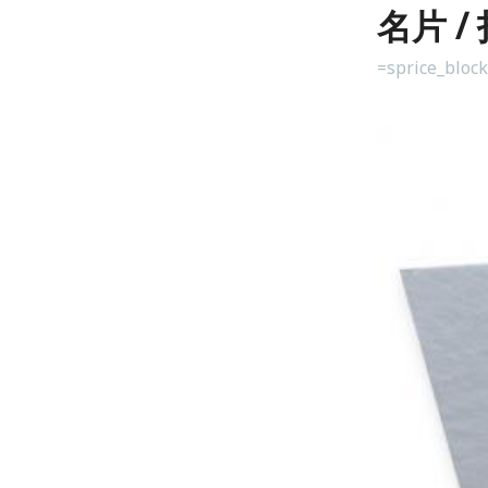
名片 /
=sprice_bloc