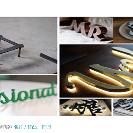
色印刷
名片 / 打凸、打凹