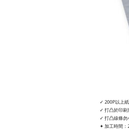
✓ 200P以
✓ 打凸於印
✓ 打凸線條勿小於
✦ 加工時間：