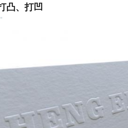
 打凸、打凹
k=