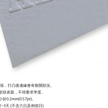
上紙張，打凸後邊緣會有裂開狀況。
刷形狀表面，不得要求準度。
0.2mm(0.57pt)。
2~3天 (不含六日及例假日)